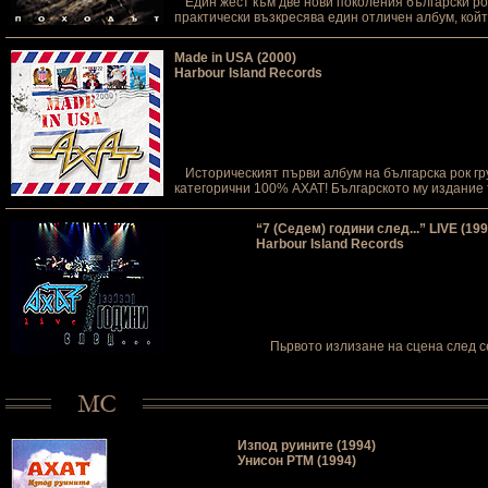
Един жест към две нови поколения български ро
практически възкресява един отличен албум, кой
Made in USA (2000)
Harbour Island Records
Историческият първи албум на българска рок гр
категорични 100% АХАТ! Българското му издание
“7 (Седем) години след...” LIVE (199
Harbour Island Records
Пьрвото излизане на сцена след 
Изпод руините (1994)
Унисон РТМ (1994)