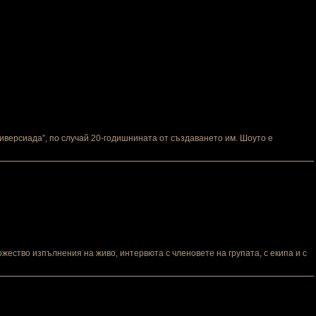
Универсиада”, по случай 20-годишнината от създаването им. Шоуто е
ожество изпълнения на живо, интервюта с членовете на групата, с екипа и с