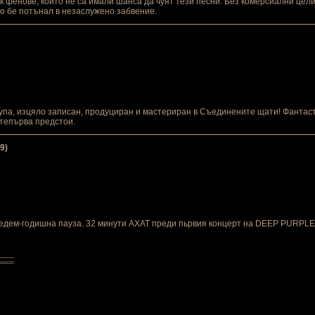
к фенове, които не са имали шанса да чуят тези песни. Без комерсиални цел
то бе потънал в незаслужено забвение.
упа, изцяло записан, продуциран и мастериран в Съединените щати! Фантастич
 тепърва предстои.
9)
седем-годишна пауза. 32 минути АХАТ преди пьрвия концерт на DEEP PURPLE 