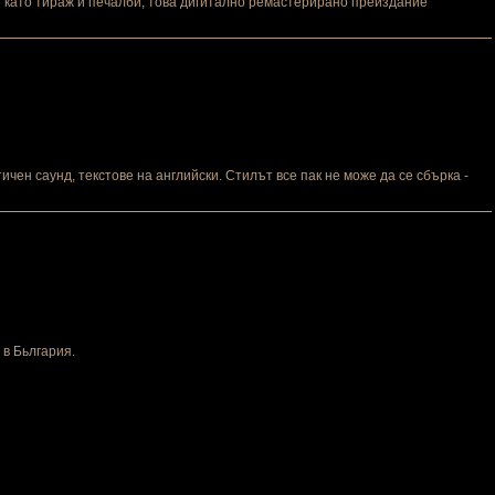
и като тираж и печалби, това дигитално ремастерирано преиздание
ен саунд, текстове на английски. Стилът все пак не може да се сбърка -
в Бьлгария.