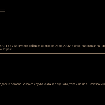
ХАТ, Ера и Конкурент, който се състоя на 28.06.2006г. в легендарната зала „
кият рок!
дове и показва какво се случва както зад сцената, така и на нея. Включва мн