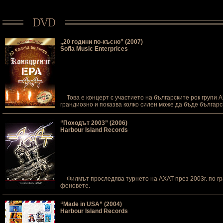
„20 години по-късно” (2007)
Sofia Music Enterprices
Това е концерт с участието на българските рок групи А
грандиозно и показва колко силен може да бъде българс
“Походът 2003” (2006)
Harbour Island Records
Филмът проследява турнето на АХАТ през 2003г. по гра
феновете.
“Made in USA” (2004)
Harbour Island Records