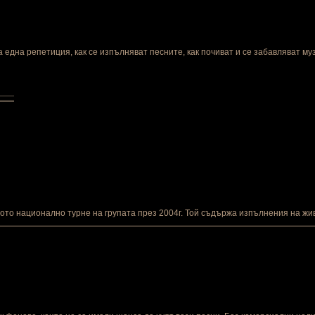
на една репетиция, как се изпълняват песните, как почиват и се забавляват м
ото национално турне на групата през 2004г. Той съдържа изпълнения на жив